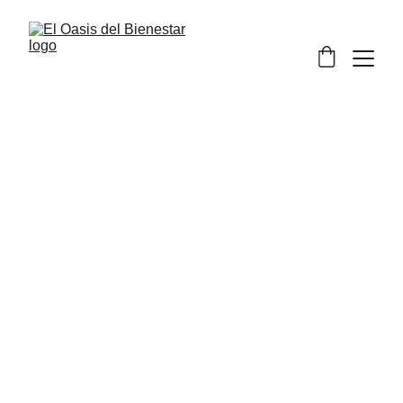
Carta Natal
Próximamente con la astróloga 
beatriz marín
Pídenos información o pre-reserva tu cita