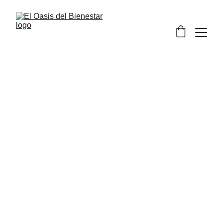
Rituales / Relax
Experiencias faciales que combinan cuidado de la 
piel con técnicas de relajación y bienestar. 